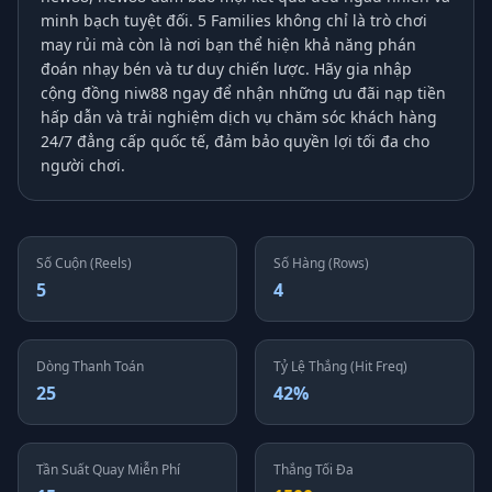
minh bạch tuyệt đối. 5 Families không chỉ là trò chơi
may rủi mà còn là nơi bạn thể hiện khả năng phán
đoán nhạy bén và tư duy chiến lược. Hãy gia nhập
cộng đồng niw88 ngay để nhận những ưu đãi nạp tiền
hấp dẫn và trải nghiệm dịch vụ chăm sóc khách hàng
24/7 đẳng cấp quốc tế, đảm bảo quyền lợi tối đa cho
người chơi.
Số Cuộn (Reels)
Số Hàng (Rows)
5
4
Dòng Thanh Toán
Tỷ Lệ Thắng (Hit Freq)
25
42%
Tần Suất Quay Miễn Phí
Thắng Tối Đa